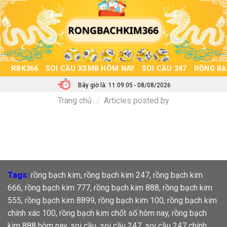
Bỏ
qua
nội
dung
RBK366
SOI CẦU XSMB HÔM NAY
SOI CẦU 247
RỒNG BẠ
Bây giờ là: 11:09:05 - 08/08/2026
Trang chủ
/
Articles posted by
Tags:
rồng bạch kim, rồng bạch kim 247, rồng bạch kim
666, rồng bạch kim 777, rồng bạch kim 888, rồng bạch kim
555, rồng bạch kim 8899, rồng bạch kim 100, rồng bạch kim
chính xác 100, rồng bạch kim chốt số hôm nay, rồng bạch
kim 888 hôm nay, soi cầu, soi cầu 247, soi cầu 247 chính