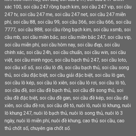
xác 100, soi cầu 247 rồng bạch kim, soi cầu 247 vip, soi cầu
247 tv, soi cầu 247 me, soi cầu 247 net, soi cầu 247 miễn
phí, soi cầu 88, soi cầu 99, soi cầu 366, soi cầu 666, soi cầu
7777, soi cầu 888, soi cầu rồng bạch kim, soi cầu xsmb, soi
cầu mb, soi cầu miền bắc, soi cầu miền bắc 247, soi cầu vip,
soi cầu miễn phí, soi cầu hôm nay, soi cầu đẹp, soi cầu
chính xác, soi cầu 24h, soi cầu chuẩn, soi cầu win, soi cầu
việt, soi cầu minh ngọc, soi cầu bạch thủ 247, soi cầu loto,
soi cầu xổ số, soi cầu lô đề, soi cầu bạch thủ, soi cầu song
thủ, soi cầu đặc biệt, soi cầu giải đặc biệt, soi cầu lô gan,
soi cầu lô kép, soi cầu lô xiên, soi cầu lô rơi, soi cầu lô tô,
soi cầu đề, soi cầu đề bạch thủ, soi cầu đề song thủ, soi
cầu đề đặc biệt, soi cầu đề gan, soi cầu đề kép, soi cầu đề
xiên, soi cầu đề rơi, soi cầu đề tô, nuôi lô, nuôi lô khung, nuôi
lô khung 247, nuôi lô bạch thủ, nuôi lô song thủ, nuôi lô 3
ngày, nuôi lô miễn phí, nuôi đề khung, cao thủ soi cầu, cao
thủ chốt số, chuyên gia chốt số.