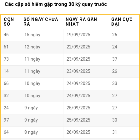
Các cặp số hiếm gặp trong 30 kỳ quay trước
CON
SỐ NGÀY CHƯA
NGÀY RA GẦN
GAN CỰC
SỐ
RA
NHẤT
ĐẠI
46
15 ngày
19/09/2025
26
61
12 ngày
22/09/2025
24
73
11 ngày
23/09/2025
37
14
11 ngày
23/09/2025
26
66
10 ngày
24/09/2025
33
32
10 ngày
24/09/2025
27
24
9 ngày
25/09/2025
27
97
9 ngày
25/09/2025
30
64
8 ngày
26/09/2025
31