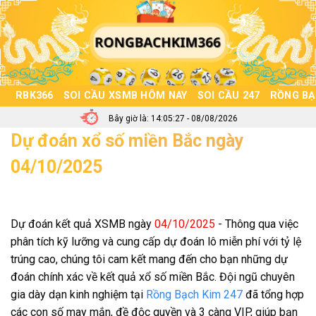
Bỏ
qua
nội
dung
RBK366
SOI CẦU XSMB HÔM NAY
SOI CẦU 247
RỒNG BẠ
Bây giờ là: 14:05:28 - 08/08/2026
Dự đoán xổ số miền Bắc ngày
04/10/2025
Dự đoán kết quả XSMB ngày
04/10/2025
- Thông qua việc
phân tích kỹ lưỡng và cung cấp dự đoán lô miễn phí với tỷ lệ
trúng cao, chúng tôi cam kết mang đến cho bạn những dự
đoán chính xác về kết quả xổ số miền Bắc. Đội ngũ chuyên
gia dày dạn kinh nghiệm tại
Rồng Bạch Kim 247
đã tổng hợp
các con số may mắn, đề độc quyền và 3 càng VIP, giúp bạn