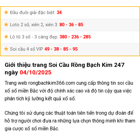
Đầu đuôi giải đặc biệt:
34
Loto 2 số, xiên 2, xiên 3:
80 - 36 - 85
Lô tô 3 số - 3 càng đẹp:
380 - 236 - 285
Soi cầu 4 số VIP
49 - 38 - 85 - 95
Giới thiệu trang Soi Cầu Rồng Bạch Kim 247
ngày
04/10/2025
Trang web rongbachkim366.com cung cấp thông tin soi cầu
xổ số miền Bắc với độ chính xác cao và độ tin cậy qua việc
phân tích kỹ lưỡng kết quả xổ số.
Chúng tôi sử dụng các thuật toán tiên tiến trong dự đoán để
hỗ trợ người chơi đưa ra những lựa chọn thông minh khi tham
gia cược xổ số miền Bắc.