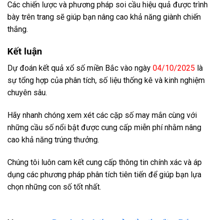
Các chiến lược và phương pháp soi cầu hiệu quả được trình
bày trên trang sẽ giúp bạn nâng cao khả năng giành chiến
thắng.
Kết luận
Dự đoán kết quả xổ số miền Bắc vào ngày
04/10/2025
là
sự tổng hợp của phân tích, số liệu thống kê và kinh nghiệm
chuyên sâu.
Hãy nhanh chóng xem xét các cặp số may mắn cùng với
những cầu số nổi bật được cung cấp miễn phí nhằm nâng
cao khả năng trúng thưởng.
Chúng tôi luôn cam kết cung cấp thông tin chính xác và áp
dụng các phương pháp phân tích tiên tiến để giúp bạn lựa
chọn những con số tốt nhất.