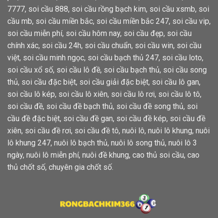
7777, soi cầu 888, soi cầu rồng bạch kim, soi cầu xsmb, soi
cầu mb, soi cầu miền bắc, soi cầu miền bắc 247, soi cầu vip,
soi cầu miễn phí, soi cầu hôm nay, soi cầu đẹp, soi cầu
chính xác, soi cầu 24h, soi cầu chuẩn, soi cầu win, soi cầu
việt, soi cầu minh ngọc, soi cầu bạch thủ 247, soi cầu loto,
soi cầu xổ số, soi cầu lô đề, soi cầu bạch thủ, soi cầu song
thủ, soi cầu đặc biệt, soi cầu giải đặc biệt, soi cầu lô gan,
soi cầu lô kép, soi cầu lô xiên, soi cầu lô rơi, soi cầu lô tô,
soi cầu đề, soi cầu đề bạch thủ, soi cầu đề song thủ, soi
cầu đề đặc biệt, soi cầu đề gan, soi cầu đề kép, soi cầu đề
xiên, soi cầu đề rơi, soi cầu đề tô, nuôi lô, nuôi lô khung, nuôi
lô khung 247, nuôi lô bạch thủ, nuôi lô song thủ, nuôi lô 3
ngày, nuôi lô miễn phí, nuôi đề khung, cao thủ soi cầu, cao
thủ chốt số, chuyên gia chốt số.