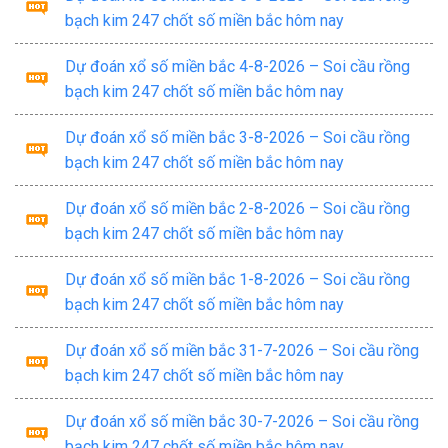
bạch kim 247 chốt số miền bắc hôm nay
Dự đoán xổ số miền bắc 4-8-2026 – Soi cầu rồng
bạch kim 247 chốt số miền bắc hôm nay
Dự đoán xổ số miền bắc 3-8-2026 – Soi cầu rồng
bạch kim 247 chốt số miền bắc hôm nay
Dự đoán xổ số miền bắc 2-8-2026 – Soi cầu rồng
bạch kim 247 chốt số miền bắc hôm nay
Dự đoán xổ số miền bắc 1-8-2026 – Soi cầu rồng
bạch kim 247 chốt số miền bắc hôm nay
Dự đoán xổ số miền bắc 31-7-2026 – Soi cầu rồng
bạch kim 247 chốt số miền bắc hôm nay
Dự đoán xổ số miền bắc 30-7-2026 – Soi cầu rồng
bạch kim 247 chốt số miền bắc hôm nay