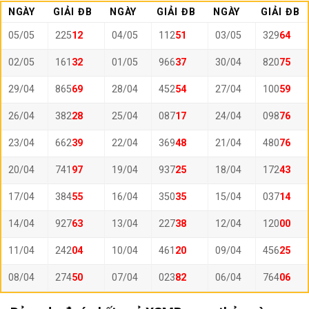
NGÀY
GIẢI
ĐB
NGÀY
GIẢI
ĐB
NGÀY
GIẢI
ĐB
05/05
225
12
04/05
112
51
03/05
329
64
02/05
161
32
01/05
966
37
30/04
820
75
29/04
865
69
28/04
452
54
27/04
100
59
26/04
382
28
25/04
087
17
24/04
098
76
23/04
662
39
22/04
369
48
21/04
480
76
20/04
741
97
19/04
937
25
18/04
172
43
17/04
384
55
16/04
350
35
15/04
037
14
14/04
927
63
13/04
227
38
12/04
120
00
11/04
242
04
10/04
461
20
09/04
456
25
08/04
274
50
07/04
023
82
06/04
764
06