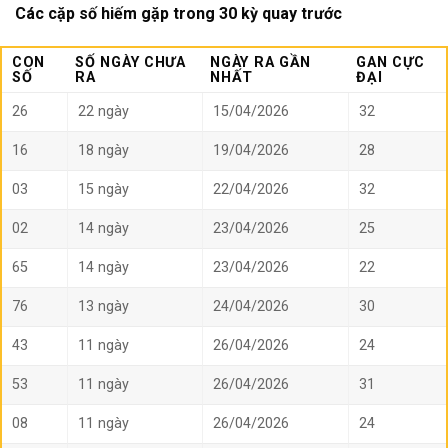
Các cặp số hiếm gặp trong 30 kỳ quay trước
CON
SỐ NGÀY CHƯA
NGÀY RA GẦN
GAN CỰC
SỐ
RA
NHẤT
ĐẠI
26
22 ngày
15/04/2026
32
16
18 ngày
19/04/2026
28
03
15 ngày
22/04/2026
32
02
14 ngày
23/04/2026
25
65
14 ngày
23/04/2026
22
76
13 ngày
24/04/2026
30
43
11 ngày
26/04/2026
24
53
11 ngày
26/04/2026
31
08
11 ngày
26/04/2026
24