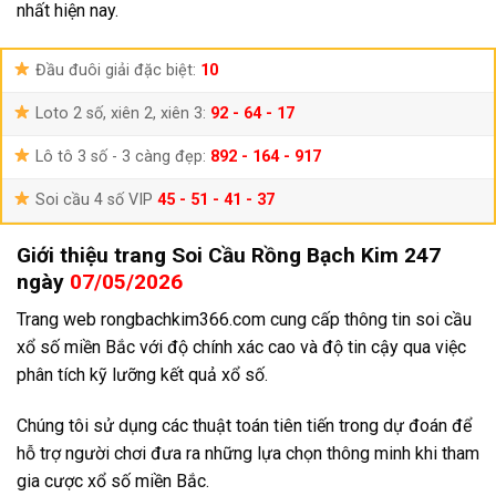
nhất hiện nay.
Đầu đuôi giải đặc biệt:
10
Loto 2 số, xiên 2, xiên 3:
92 - 64 - 17
Lô tô 3 số - 3 càng đẹp:
892 - 164 - 917
Soi cầu 4 số VIP
45 - 51 - 41 - 37
Giới thiệu trang Soi Cầu Rồng Bạch Kim 247
ngày
07/05/2026
Trang web rongbachkim366.com cung cấp thông tin soi cầu
xổ số miền Bắc với độ chính xác cao và độ tin cậy qua việc
phân tích kỹ lưỡng kết quả xổ số.
Chúng tôi sử dụng các thuật toán tiên tiến trong dự đoán để
hỗ trợ người chơi đưa ra những lựa chọn thông minh khi tham
gia cược xổ số miền Bắc.