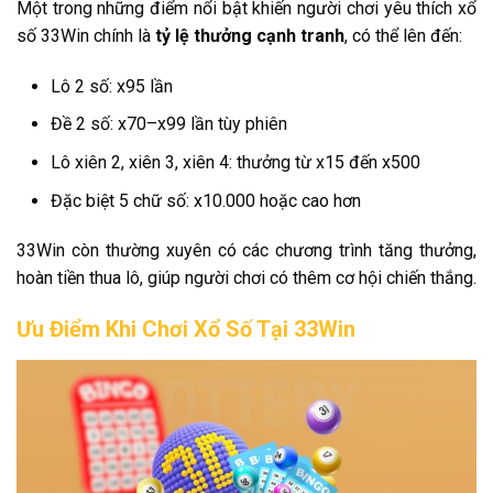
Một trong những điểm nổi bật khiến người chơi yêu thích xổ
số 33Win chính là
tỷ lệ thưởng cạnh tranh
, có thể lên đến:
Lô 2 số: x95 lần
Đề 2 số: x70–x99 lần tùy phiên
Lô xiên 2, xiên 3, xiên 4: thưởng từ x15 đến x500
Đặc biệt 5 chữ số: x10.000 hoặc cao hơn
33Win còn thường xuyên có các chương trình tăng thưởng,
hoàn tiền thua lô, giúp người chơi có thêm cơ hội chiến thắng.
Ưu Điểm Khi Chơi Xổ Số Tại 33Win