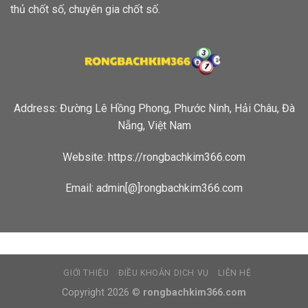
thủ chốt số, chuyên gia chốt số.
Address: Đường Lê Hồng Phong, Phước Ninh, Hải Châu, Đà
Nẵng, Việt Nam
Website: https://rongbachkim366.com
Email: admin[@]rongbachkim366.com
GIỚI THIỆU
ĐIỀU KHOẢN DỊCH VỤ
LIÊN HỆ
Copyright 2026 ©
rongbachkim366.com