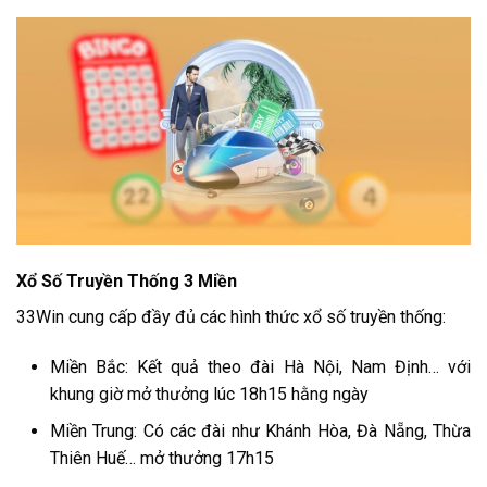
Xổ Số Truyền Thống 3 Miền
33Win cung cấp đầy đủ các hình thức xổ số truyền thống:
Miền Bắc: Kết quả theo đài Hà Nội, Nam Định… với
khung giờ mở thưởng lúc 18h15 hằng ngày
Miền Trung: Có các đài như Khánh Hòa, Đà Nẵng, Thừa
Thiên Huế… mở thưởng 17h15