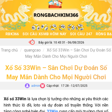
Bỏ
qua
nội
dung
RBK366
SOI CẦU XSMB HÔM NAY
SOI CẦU 247
RỒNG BẠ
Bây giờ là: 10:43:32 - 06/08/2026
Trang chủ
/
quangcao
/
Xổ Số 33Win – Sân Chơi Dự Đoán Số
May Mắn Dành Cho Mọi Người Chơi
Xổ Số 33Win – Sân Chơi Dự Đoán Số
May Mắn Dành Cho Mọi Người Chơi
admin
Cập nhật:
17:28 - 12/07/2025
Xổ số 33Win
là lựa chọn lý tưởng cho những ai yêu thích các
hình thức lô đề, loto và dự đoán số truyền thống. Với nền
tảng công nghệ hiện đại,
33Win
cung cấp môi trường chơi xổ