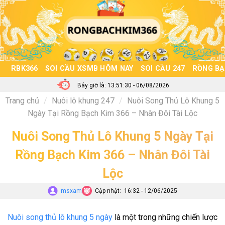
Bỏ
qua
nội
dung
RBK366
SOI CẦU XSMB HÔM NAY
SOI CẦU 247
RỒNG BẠ
Bây giờ là: 13:51:31 - 06/08/2026
Trang chủ
/
Nuôi lô khung 247
/
Nuôi Song Thủ Lô Khung 5
Ngày Tại Rồng Bạch Kim 366 – Nhân Đôi Tài Lộc
Nuôi Song Thủ Lô Khung 5 Ngày Tại
Rồng Bạch Kim 366 – Nhân Đôi Tài
Lộc
msxam
Cập nhật:
16:32 - 12/06/2025
Nuôi song thủ lô khung 5 ngày
là một trong những chiến lược