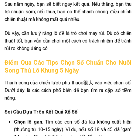
Sau năm ngày, bạn sẽ biết ngay kết quả. Nếu thắng, bạn thu
lợi nhuận sớm; nếu thua, bạn có thể nhanh chóng điều chỉnh
chiến thuật mà không mất quá nhiều.
Dù vậy, cần lưu ý rằng lô đề là trò chơi may rủi. Dù có chiến
thuật tốt, bạn vẫn cần chơi một cách có trách nhiệm để tránh
rủi ro không đáng có.
Điểm Qua Các Tips Chọn Số Chuẩn Cho Nuôi
Song Thủ Lô Khung 5 Ngày
Thành công của chiến lược phụ thuộc很大 vào việc chọn số.
Dưới đây là các cách phổ biến để bạn tìm ra cặp số tiềm
năng:
Soi Cầu Dựa Trên Kết Quả Xổ Số
Chọn lô gan
: Tìm các con số đã lâu không xuất hiện
(thường từ 10-15 ngày). Ví dụ, nếu số 18 và 45 đã “gan”