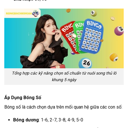
Tổng hợp các kỹ năng chọn số chuẩn từ nuôi song thủ lô
khung 5 ngày
Áp Dụng Bóng Số
Bóng số là cách chọn dựa trên mối quan hệ giữa các con số:
Bóng dương
: 1-6, 2-7, 3-8, 4-9, 5-0