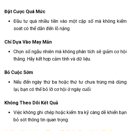
Đặt Cược Quá Mức
Đầu tư quá nhiều tiền vào một cặp số mà không kiểm
soát có thể dẫn đến lỗ nặng.
Chỉ Dựa Vào May Mắn
Chọn số ngẫu nhiên mà không phân tích sẽ giảm cơ hội
thắng. Hãy kết hợp cảm tính và dữ liệu.
Bỏ Cuộc Sớm
Nếu đến ngày thứ ba hoặc thứ tư chưa trúng mà dừng
lại, bạn có thể bỏ lỡ cơ hội ở ngày cuối.
Không Theo Dõi Kết Quả
Việc không ghi chép hoặc kiểm tra kỹ càng dễ khiến bạn
bỏ sót thông tin quan trọng.