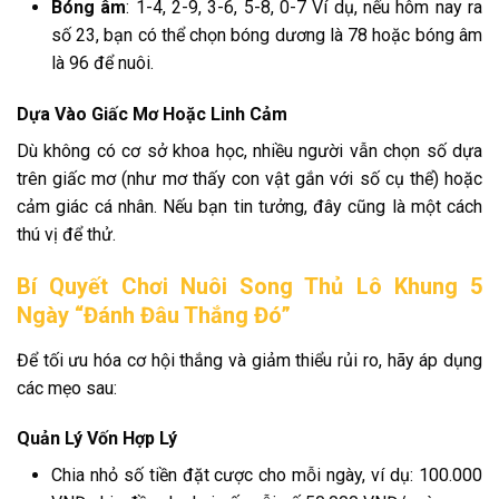
Bóng âm
: 1-4, 2-9, 3-6, 5-8, 0-7 Ví dụ, nếu hôm nay ra
số 23, bạn có thể chọn bóng dương là 78 hoặc bóng âm
là 96 để nuôi.
Dựa Vào Giấc Mơ Hoặc Linh Cảm
Dù không có cơ sở khoa học, nhiều người vẫn chọn số dựa
trên giấc mơ (như mơ thấy con vật gắn với số cụ thể) hoặc
cảm giác cá nhân. Nếu bạn tin tưởng, đây cũng là một cách
thú vị để thử.
Bí Quyết Chơi Nuôi Song Thủ Lô Khung 5
Ngày “Đánh Đâu Thắng Đó”
Để tối ưu hóa cơ hội thắng và giảm thiểu rủi ro, hãy áp dụng
các mẹo sau:
Quản Lý Vốn Hợp Lý
Chia nhỏ số tiền đặt cược cho mỗi ngày, ví dụ: 100.000