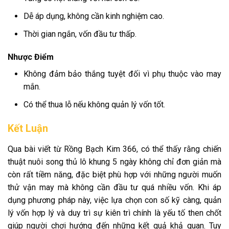
Dễ áp dụng, không cần kinh nghiệm cao.
Thời gian ngắn, vốn đầu tư thấp.
Nhược Điểm
Không đảm bảo thắng tuyệt đối vì phụ thuộc vào may
mắn.
Có thể thua lỗ nếu không quản lý vốn tốt.
Kết Luận
Qua bài viết từ Rồng Bạch Kim 366, có thể thấy rằng chiến
thuật nuôi song thủ lô khung 5 ngày không chỉ đơn giản mà
còn rất tiềm năng, đặc biệt phù hợp với những người muốn
thử vận may mà không cần đầu tư quá nhiều vốn. Khi áp
dụng phương pháp này, việc lựa chọn con số kỹ càng, quản
lý vốn hợp lý và duy trì sự kiên trì chính là yếu tố then chốt
giúp người chơi hướng đến những kết quả khả quan. Tuy