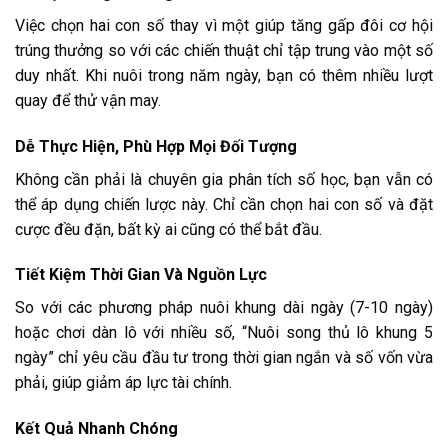
Việc chọn hai con số thay vì một giúp tăng gấp đôi cơ hội
trúng thưởng so với các chiến thuật chỉ tập trung vào một số
duy nhất. Khi nuôi trong năm ngày, bạn có thêm nhiều lượt
quay để thử vận may.
Dễ Thực Hiện, Phù Hợp Mọi Đối Tượng
Không cần phải là chuyên gia phân tích số học, bạn vẫn có
thể áp dụng chiến lược này. Chỉ cần chọn hai con số và đặt
cược đều đặn, bất kỳ ai cũng có thể bắt đầu.
Tiết Kiệm Thời Gian Và Nguồn Lực
So với các phương pháp nuôi khung dài ngày (7-10 ngày)
hoặc chơi dàn lô với nhiều số, “Nuôi song thủ lô khung 5
ngày” chỉ yêu cầu đầu tư trong thời gian ngắn và số vốn vừa
phải, giúp giảm áp lực tài chính.
Kết Quả Nhanh Chóng