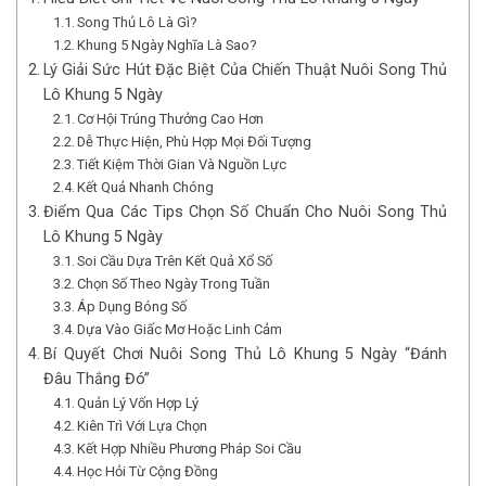
Song Thủ Lô Là Gì?
Khung 5 Ngày Nghĩa Là Sao?
Lý Giải Sức Hút Đặc Biệt Của Chiến Thuật Nuôi Song Thủ
Lô Khung 5 Ngày
Cơ Hội Trúng Thưởng Cao Hơn
Dễ Thực Hiện, Phù Hợp Mọi Đối Tượng
Tiết Kiệm Thời Gian Và Nguồn Lực
Kết Quả Nhanh Chóng
Điểm Qua Các Tips Chọn Số Chuẩn Cho Nuôi Song Thủ
Lô Khung 5 Ngày
Soi Cầu Dựa Trên Kết Quả Xổ Số
Chọn Số Theo Ngày Trong Tuần
Áp Dụng Bóng Số
Dựa Vào Giấc Mơ Hoặc Linh Cảm
Bí Quyết Chơi Nuôi Song Thủ Lô Khung 5 Ngày “Đánh
Đâu Thắng Đó”
Quản Lý Vốn Hợp Lý
Kiên Trì Với Lựa Chọn
Kết Hợp Nhiều Phương Pháp Soi Cầu
Học Hỏi Từ Cộng Đồng