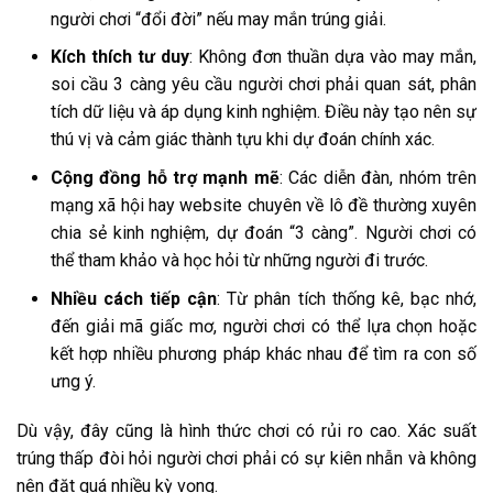
người chơi “đổi đời” nếu may mắn trúng giải.
Kích thích tư duy
: Không đơn thuần dựa vào may mắn,
soi cầu 3 càng yêu cầu người chơi phải quan sát, phân
tích dữ liệu và áp dụng kinh nghiệm. Điều này tạo nên sự
thú vị và cảm giác thành tựu khi dự đoán chính xác.
Cộng đồng hỗ trợ mạnh mẽ
: Các diễn đàn, nhóm trên
mạng xã hội hay website chuyên về lô đề thường xuyên
chia sẻ kinh nghiệm, dự đoán “3 càng”. Người chơi có
thể tham khảo và học hỏi từ những người đi trước.
Nhiều cách tiếp cận
: Từ phân tích thống kê, bạc nhớ,
đến giải mã giấc mơ, người chơi có thể lựa chọn hoặc
kết hợp nhiều phương pháp khác nhau để tìm ra con số
ưng ý.
Dù vậy, đây cũng là hình thức chơi có rủi ro cao. Xác suất
trúng thấp đòi hỏi người chơi phải có sự kiên nhẫn và không
nên đặt quá nhiều kỳ vọng.