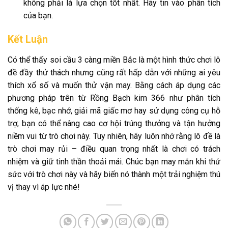
không phải là lựa chọn tốt nhất. Hãy tin vào phân tích
của bạn.
Kết Luận
Có thể thấy soi cầu 3 càng miền Bắc là một hình thức chơi lô
đề đầy thử thách nhưng cũng rất hấp dẫn với những ai yêu
thích xổ số và muốn thử vận may. Bằng cách áp dụng các
phương pháp trên từ Rồng Bạch kim 366 như phân tích
thống kê, bạc nhớ, giải mã giấc mơ hay sử dụng công cụ hỗ
trợ, bạn có thể nâng cao cơ hội trúng thưởng và tận hưởng
niềm vui từ trò chơi này. Tuy nhiên, hãy luôn nhớ rằng lô đề là
trò chơi may rủi – điều quan trọng nhất là chơi có trách
nhiệm và giữ tinh thần thoải mái. Chúc bạn may mắn khi thử
sức với trò chơi này và hãy biến nó thành một trải nghiệm thú
vị thay vì áp lực nhé!