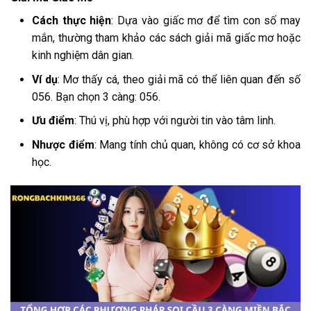
Cách thực hiện
: Dựa vào giấc mơ để tìm con số may
mắn, thường tham khảo các sách giải mã giấc mơ hoặc
kinh nghiệm dân gian.
Ví dụ
: Mơ thấy cá, theo giải mã có thể liên quan đến số
056. Bạn chọn 3 càng: 056.
Ưu điểm
: Thú vị, phù hợp với người tin vào tâm linh.
Nhược điểm
: Mang tính chủ quan, không có cơ sở khoa
học.