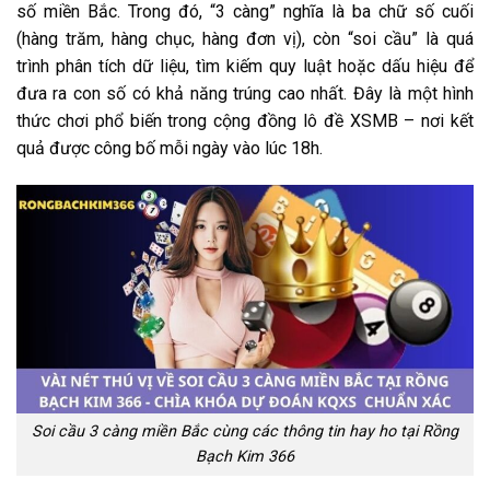
số miền Bắc. Trong đó, “3 càng” nghĩa là ba chữ số cuối
(hàng trăm, hàng chục, hàng đơn vị), còn “soi cầu” là quá
trình phân tích dữ liệu, tìm kiếm quy luật hoặc dấu hiệu để
đưa ra con số có khả năng trúng cao nhất. Đây là một hình
thức chơi phổ biến trong cộng đồng lô đề XSMB – nơi kết
quả được công bố mỗi ngày vào lúc 18h.
Soi cầu 3 càng miền Bắc cùng các thông tin hay ho tại Rồng
Bạch Kim 366