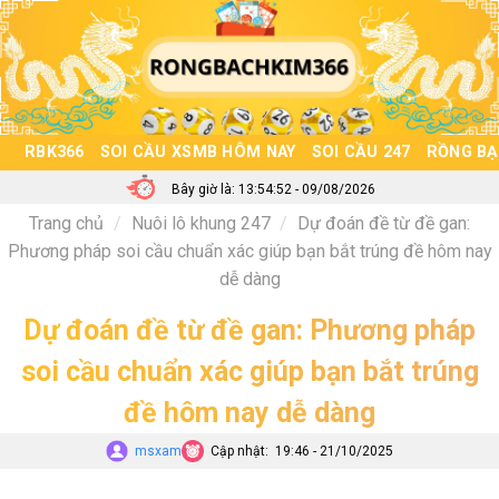
Bỏ
qua
nội
dung
RBK366
SOI CẦU XSMB HÔM NAY
SOI CẦU 247
RỒNG BẠ
Bây giờ là: 13:54:53 - 09/08/2026
Trang chủ
/
Nuôi lô khung 247
/
Dự đoán đề từ đề gan:
Phương pháp soi cầu chuẩn xác giúp bạn bắt trúng đề hôm nay
dễ dàng
Dự đoán đề từ đề gan: Phương pháp
soi cầu chuẩn xác giúp bạn bắt trúng
đề hôm nay dễ dàng
msxam
Cập nhật:
19:46 - 21/10/2025