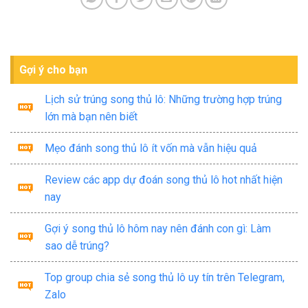
Gợi ý cho bạn
Lịch sử trúng song thủ lô: Những trường hợp trúng
lớn mà bạn nên biết
Mẹo đánh song thủ lô ít vốn mà vẫn hiệu quả
Review các app dự đoán song thủ lô hot nhất hiện
nay
Gợi ý song thủ lô hôm nay nên đánh con gì: Làm
sao dễ trúng?
Top group chia sẻ song thủ lô uy tín trên Telegram,
Zalo