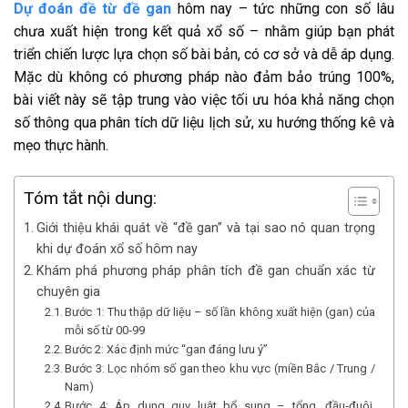
Dự đoán đề từ đề gan
hôm nay – tức những con số lâu
chưa xuất hiện trong kết quả xổ số – nhằm giúp bạn phát
triển chiến lược lựa chọn số bài bản, có cơ sở và dễ áp dụng.
Mặc dù không có phương pháp nào đảm bảo trúng 100%,
bài viết này sẽ tập trung vào việc tối ưu hóa khả năng chọn
số thông qua phân tích dữ liệu lịch sử, xu hướng thống kê và
mẹo thực hành.
Tóm tắt nội dung:
Giới thiệu khái quát về “đề gan” và tại sao nó quan trọng
khi dự đoán xổ số hôm nay
Khám phá phương pháp phân tích đề gan chuẩn xác từ
chuyên gia
Bước 1: Thu thập dữ liệu – số lần không xuất hiện (gan) của
mỗi số từ 00‑99
Bước 2: Xác định mức “gan đáng lưu ý”
Bước 3: Lọc nhóm số gan theo khu vực (miền Bắc / Trung /
Nam)
Bước 4: Áp dụng quy luật bổ sung – tổng, đầu‑đuôi,