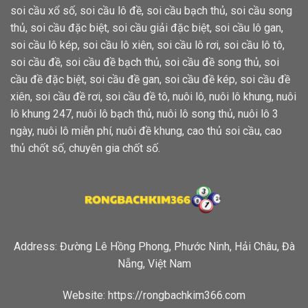
soi cầu xổ số, soi cầu lô đề, soi cầu bạch thủ, soi cầu song
thủ, soi cầu đặc biệt, soi cầu giải đặc biệt, soi cầu lô gan,
soi cầu lô kép, soi cầu lô xiên, soi cầu lô rơi, soi cầu lô tô,
soi cầu đề, soi cầu đề bạch thủ, soi cầu đề song thủ, soi
cầu đề đặc biệt, soi cầu đề gan, soi cầu đề kép, soi cầu đề
xiên, soi cầu đề rơi, soi cầu đề tô, nuôi lô, nuôi lô khung, nuôi
lô khung 247, nuôi lô bạch thủ, nuôi lô song thủ, nuôi lô 3
ngày, nuôi lô miễn phí, nuôi đề khung, cao thủ soi cầu, cao
thủ chốt số, chuyên gia chốt số.
Address: Đường Lê Hồng Phong, Phước Ninh, Hải Châu, Đà
Nẵng, Việt Nam
Website: https://rongbachkim366.com