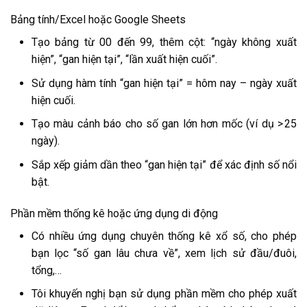
Bảng tính/Excel hoặc Google Sheets
Tạo bảng từ 00 đến 99, thêm cột: “ngày không xuất
hiện”, “gan hiện tại”, “lần xuất hiện cuối”.
Sử dụng hàm tính “gan hiện tại” = hôm nay – ngày xuất
hiện cuối.
Tạo màu cảnh báo cho số gan lớn hơn mốc (ví dụ > 25
ngày).
Sắp xếp giảm dần theo “gan hiện tại” để xác định số nổi
bật.
Phần mềm thống kê hoặc ứng dụng di động
Có nhiều ứng dụng chuyên thống kê xổ số, cho phép
bạn lọc “số gan lâu chưa về”, xem lịch sử đầu/đuôi,
tổng,…
Tôi khuyến nghị bạn sử dụng phần mềm cho phép xuất