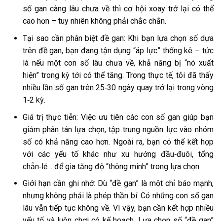
số gan càng lâu chưa về thì cơ hội xoay trở lại có thể
cao hơn – tuy nhiên không phải chắc chắn.
Tại sao cần phân biệt đề gan: Khi bạn lựa chọn số dựa
trên đề gan, bạn đang tận dụng “áp lực” thống kê – tức
là nếu một con số lâu chưa về, khả năng bị “nó xuất
hiện” trong kỳ tới có thể tăng. Trong thực tế, tôi đã thấy
nhiều lần số gan trên 25‑30 ngày quay trở lại trong vòng
1‑2 kỳ.
Giá trị thực tiễn: Việc ưu tiên các con số gan giúp bạn
giảm phân tán lựa chọn, tập trung nguồn lực vào nhóm
số có khả năng cao hơn. Ngoài ra, bạn có thể kết hợp
với các yếu tố khác như xu hướng đầu‑đuôi, tổng
chẵn‑lẻ… để gia tăng độ “thông minh” trong lựa chọn.
Giới hạn cần ghi nhớ: Dù “đề gan” là một chỉ báo mạnh,
nhưng không phải là phép thần bí. Có những con số gan
lâu vẫn tiếp tục không về. Vì vậy, bạn cần kết hợp nhiều
yếu tố và luôn chơi có kế hoạch. Lựa chọn số “đề gan”