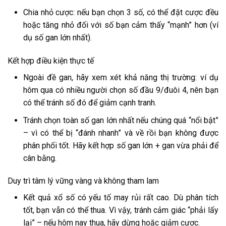
Chia nhỏ cược: nếu bạn chọn 3 số, có thể đặt cược đều
hoặc tăng nhỏ đối với số bạn cảm thấy “mạnh” hơn (ví
dụ số gan lớn nhất).
Kết hợp điều kiện thực tế
Ngoài đề gan, hãy xem xét khả năng thị trường: ví dụ
hôm qua có nhiều người chọn số đầu 9/đuôi 4, nên bạn
có thể tránh số đó để giảm cạnh tranh.
Tránh chọn toàn số gan lớn nhất nếu chúng quá “nổi bật”
– vì có thể bị “đánh nhanh” và về rồi bạn không được
phân phối tốt. Hãy kết hợp số gan lớn + gan vừa phải để
cân bằng.
Duy trì tâm lý vững vàng và không tham lam
Kết quả xổ số có yếu tố may rủi rất cao. Dù phân tích
tốt, bạn vẫn có thể thua. Vì vậy, tránh cảm giác “phải lấy
lại” – nếu hôm nay thua, hãy dừng hoặc giảm cược.