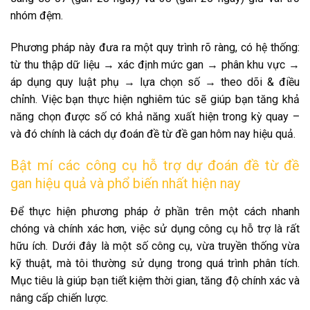
nhóm đệm.
Phương pháp này đưa ra một quy trình rõ ràng, có hệ thống:
từ thu thập dữ liệu → xác định mức gan → phân khu vực →
áp dụng quy luật phụ → lựa chọn số → theo dõi & điều
chỉnh. Việc bạn thực hiện nghiêm túc sẽ giúp bạn tăng khả
năng chọn được số có khả năng xuất hiện trong kỳ quay –
và đó chính là cách dự đoán đề từ đề gan hôm nay hiệu quả.
Bật mí các công cụ hỗ trợ dự đoán đề từ đề
gan hiệu quả và phổ biến nhất hiện nay
Để thực hiện phương pháp ở phần trên một cách nhanh
chóng và chính xác hơn, việc sử dụng công cụ hỗ trợ là rất
hữu ích. Dưới đây là một số công cụ, vừa truyền thống vừa
kỹ thuật, mà tôi thường sử dụng trong quá trình phân tích.
Mục tiêu là giúp bạn tiết kiệm thời gian, tăng độ chính xác và
nâng cấp chiến lược.