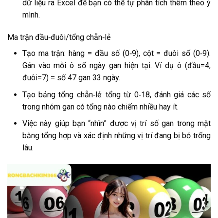
dữ liệu ra Excel để bạn có thể tự phân tích thêm theo ý
mình.
Ma trận đầu‑đuôi/tổng chẵn‑lẻ
Tạo ma trận: hàng = đầu số (0‑9), cột = đuôi số (0‑9).
Gán vào mỗi ô số ngày gan hiện tại. Ví dụ ô (đầu=4,
đuôi=7) = số 47 gan 33 ngày.
Tạo bảng tổng chẵn‑lẻ: tổng từ 0‑18, đánh giá các số
trong nhóm gan có tổng nào chiếm nhiều hay ít.
Việc này giúp bạn “nhìn” được vị trí số gan trong mặt
bằng tổng hợp và xác định những vị trí đang bị bỏ trống
lâu.