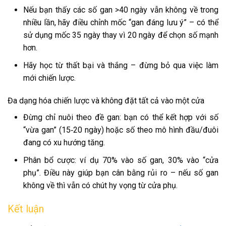
Nếu bạn thấy các số gan >40 ngày vẫn không về trong
nhiều lần, hãy điều chỉnh mốc “gan đáng lưu ý” – có thể
sử dụng mốc 35 ngày thay vì 20 ngày để chọn số mạnh
hơn.
Hãy học từ thất bại và thắng – đừng bỏ qua việc làm
mới chiến lược.
Đa dạng hóa chiến lược và không đặt tất cả vào một cửa
Đừng chỉ nuôi theo đề gan: bạn có thể kết hợp với số
“vừa gan” (15‑20 ngày) hoặc số theo mô hình đầu/đuôi
đang có xu hướng tăng.
Phân bổ cược: ví dụ 70% vào số gan, 30% vào “cửa
phụ”. Điều này giúp bạn cân bằng rủi ro – nếu số gan
không về thì vẫn có chút hy vọng từ cửa phụ.
Kết luận