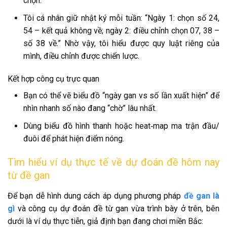
chọn.
Tôi cá nhân giữ nhật ký mỗi tuần: “Ngày 1: chọn số 24,
54 – kết quả không về; ngày 2: điều chỉnh chọn 07, 38 –
số 38 về.” Nhờ vậy, tôi hiểu được quy luật riêng của
mình, điều chỉnh được chiến lược.
Kết hợp công cụ trực quan
Bạn có thể vẽ biểu đồ “ngày gan vs số lần xuất hiện” để
nhìn nhanh số nào đang “chờ” lâu nhất.
Dùng biểu đồ hình thanh hoặc heat‑map ma trận đầu/
đuôi để phát hiện điểm nóng.
Tìm hiểu ví dụ thực tế về dự đoán đề hôm nay
từ đề gan
Để bạn dễ hình dung cách áp dụng phương pháp
đề gan là
gì
và công cụ dự đoán đề từ gan vừa trình bày ở trên, bên
dưới là ví dụ thực tiễn, giả định bạn đang chơi miền Bắc: