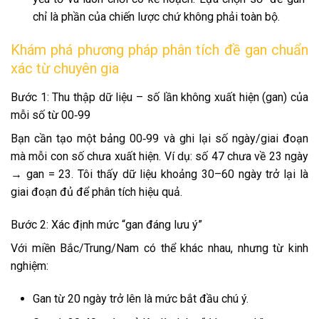
chỉ là phần của chiến lược chứ không phải toàn bộ.
Khám phá phương pháp phân tích đề gan chuẩn
xác từ chuyên gia
Bước 1: Thu thập dữ liệu – số lần không xuất hiện (gan) của
mỗi số từ 00‑99
Bạn cần tạo một bảng 00‑99 và ghi lại số ngày/giai đoạn
mà mỗi con số chưa xuất hiện. Ví dụ: số 47 chưa về 23 ngày
→ gan = 23. Tôi thấy dữ liệu khoảng 30–60 ngày trở lại là
giai đoạn đủ để phân tích hiệu quả.
Bước 2: Xác định mức “gan đáng lưu ý”
Với miền Bắc/Trung/Nam có thể khác nhau, nhưng từ kinh
nghiệm:
Gan từ 20 ngày trở lên là mức bắt đầu chú ý.