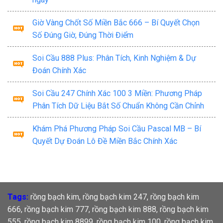
Giờ Vàng Chốt Số Miền Bắc 666 – Bí Quyết Chọn
Số Đúng Giờ, Đúng Thời Điểm
Soi Cầu 888 Plus: Phân Tích, Kinh Nghiệm & Dự
Đoán Chính Xác
Soi Cầu 247 Chính Xác 100 3 Miền: Phương Pháp
Phân Tích Dữ Liệu Bắt Số Chuẩn Không Cần Chỉnh
Khám Phá Phương Pháp Soi Cầu Pascal MB – Bí
Quyết Dự Đoán Lô Đề Miền Bắc Chính Xác
Tags:
rồng bạch kim, rồng bạch kim 247, rồng bạch kim
666, rồng bạch kim 777, rồng bạch kim 888, rồng bạch kim
555, rồng bạch kim 8899, rồng bạch kim 100, rồng bạch kim