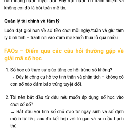
bảo thắng cược tuyệt đối. Hãy đặt cược có trách nhiệm và
không coi đó là bói toán mê tín.
Quản lý tài chính và tâm lý
Luôn đặt giới hạn về số tiền chơi mỗi ngày/tuần và giữ tâm
lý bình tĩnh – tránh rơi vào đam mê khiến thua lỗ quá nhiều.
FAQs – Điểm qua các câu hỏi thường gặp về
giải mã số học
Số học có thực sự giúp tăng cơ hội trúng số không?
→ Đây là công cụ hỗ trợ tinh thần và phân tích – không có
con số nào đảm bảo trúng tuyệt đối.
Tôi nên bắt đầu từ đâu nếu muốn áp dụng số học vào
chơi xổ số?
→ Bắt đầu với tính số chủ đạo từ ngày sinh và số định
mệnh từ tên, sau đó kết hợp với lô gan và soi cầu bạch
thủ.