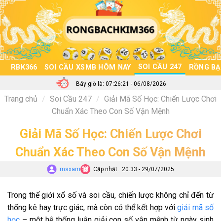
Bỏ
qua
nội
dung
SOI CẦU 247
RBK366
SOI CẦU XSMB HÔM NAY
RỒNG BẠ
Bây giờ là: 07:26:21 - 06/08/2026
Trang chủ
/
Soi Cầu 247
/
Giải Mã Số Học: Chiến Lược Chơi
Chuẩn Xác Theo Con Số Vận Mệnh
Giải Mã Số Học: Chiến Lược Chơi
Chuẩn Xác Theo Con Số Vận Mệnh
msxam
Cập nhật:
20:33 - 29/07/2025
Trong thế giới xổ số và soi cầu, chiến lược không chỉ đến từ
thống kê hay trực giác, mà còn có thể kết hợp với
giải mã số
học
– một hệ thống luận giải con số vận mệnh từ ngày sinh