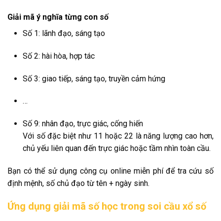
Giải mã ý nghĩa từng con số
Số 1: lãnh đạo, sáng tạo
Số 2: hài hòa, hợp tác
Số 3: giao tiếp, sáng tạo, truyền cảm hứng
…
Số 9: nhân đạo, trực giác, cống hiến
Với số đặc biệt như 11 hoặc 22 là năng lượng cao hơn,
chủ yếu liên quan đến trực giác hoặc tầm nhìn toàn cầu
.
Bạn có thể sử dụng công cụ online miễn phí để tra cứu số
định mệnh, số chủ đạo từ tên + ngày sinh
.
Ứng dụng giải mã số học trong soi cầu xổ số