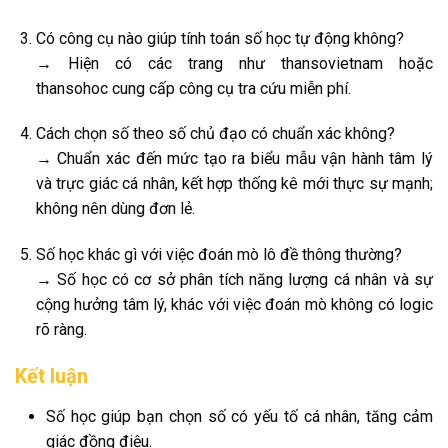
Có công cụ nào giúp tính toán số học tự động không?
→ Hiện có các trang như thansovietnam hoặc
thansohoc cung cấp công cụ tra cứu miễn phí
.
Cách chọn số theo số chủ đạo có chuẩn xác không?
→ Chuẩn xác đến mức tạo ra biểu mẫu vận hành tâm lý
và trực giác cá nhân, kết hợp thống kê mới thực sự mạnh;
không nên dùng đơn lẻ.
Số học khác gì với việc đoán mò lô đề thông thường?
→ Số học có cơ sở phân tích năng lượng cá nhân và sự
cộng hưởng tâm lý, khác với việc đoán mò không có logic
rõ ràng.
Kết luận
Số học giúp bạn chọn số có yếu tố cá nhân, tăng cảm
giác đồng điệu.