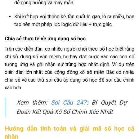
dễ cộng hưởng và may mắn.
Khi kết hợp với thống kê tần suất lô gan, lô ra nhiều, bạn
tạo nên một phép lọc logic dữ liệu + trực giác.
Chia sẻ thực tế về ứng dụng số học
Trên các diễn đàn, có nhiều người chơi theo số học biết rằng
khi sử dụng số vận mệnh, họ hay đặt cược vào các con số
tương ứng và ghi nhận sự trùng hợp nhất định. Ví dụ trên
diễn đàn lớn nhất của cộng đồng xổ số miền Bắc có nhiều
chia sẻ về cao thủ soi cầu áp dụng số học để soi cầu chính
xác hơn.
Xem thêm:
Soi Cầu 247
: Bí Quyết Dự
Đoán Kết Quả Xổ Số Chính Xác Nhất
Hướng dẫn tính toán và giải mã số học cá
nhân